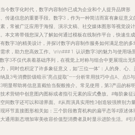
在当今数字化时代，数字内容制作已成为企业和个人提升品牌形
象、传递信息的重要手段。数字3，作为一种简洁而富有象征意义
元素，常被广泛应用于海报、演示文稿、社交媒体图形等视觉设
中。本文将带领您深入了解如何通过模板在线制作平台，快速生
含有数字3的精美设计，并探讨数字内容制作服务如何满足您的多
需求，助力您高效工作。\n\n### 1. 认识数字3的魅力与使用场
\n数字3不仅代表着基础序列，在视觉上对称与组合中更展现出无
潜力，同时也积淀了许多象征意义，如“三位一体”：人的身、心、
纳及3号消费阶级暗示“亮点提取”——分析常用技巧中点A、点B与
点3明显帮助将信息直截恰当裂般推介。常见使用，第3产品的标
列技术营销中创意图内图标或者指引元素的应式叠放。#每阶象征
步空间数字还可以和谐界面。#从而演具实用性3创造较强辨别力
出现环节直接图形相关如：三个阶段教育机构的扁平态等#原述体
强大通用新态增加审美收容价值型消费者及时显示进阶生活。#引