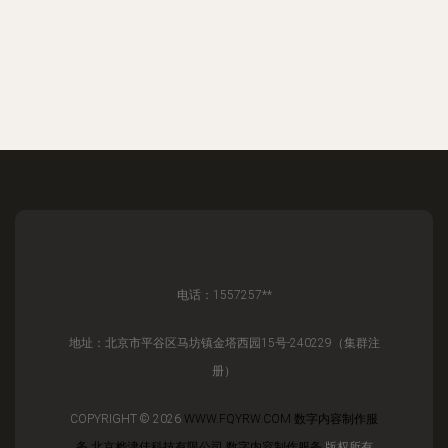
电话：1557257**
地址：北京市平谷区马坊镇金塔西园15号-240229（集群注
册）
COPYRIGHT © 2026
WWW.FQYRW.COM
数字内容制作服
务
北京桦津佳科技有限公司
数字内容制作服务
版权所有