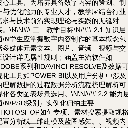
核心工具。为培养具备数字内容的策划、制
作与优化能力的专业人才，教学应结合行业
需求与技术前沿实现理论与实践的无缝对
接。\N\N## 二、教学目标\N### 2.1 知识层
面\N学生应掌握数字内容制作的基本概念包
括多媒体元素文本、图片、音频、视频与交
互设计详见属性规则；涵盖主流软件如
ADOBE系列和DAVINCI RESOLVE及数据
视化工具如POWER BI以及用户分析中涉及
的理解数据的过程数据分析流程梳理解析可
视化各类图表场景选用。\N\N### 2.2 能力
面\N/PSD级别）实例化归纳主要
PHOTOSHOP如何专项、素材搜索提取规
配置分析线三维建模及蓝图感知。、视频内