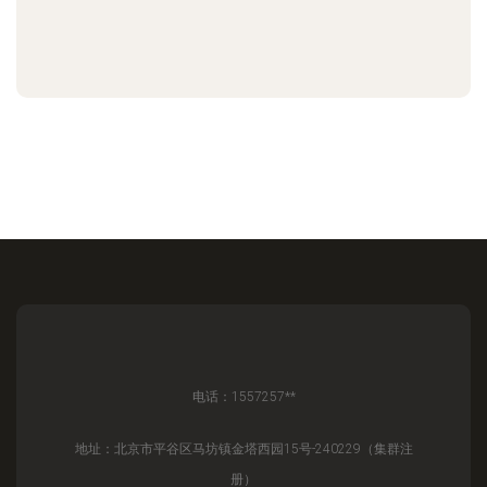
电话：1557257**
地址：北京市平谷区马坊镇金塔西园15号-240229（集群注
册）