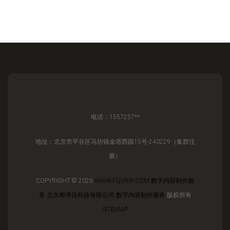
电话：1557257**
地址：北京市平谷区马坊镇金塔西园15号-240229（集群注
册）
COPYRIGHT © 2026
WWW.FQYRW.COM
数字内容制作服
务
北京桦津佳科技有限公司
数字内容制作服务
版权所有
SITEMAP