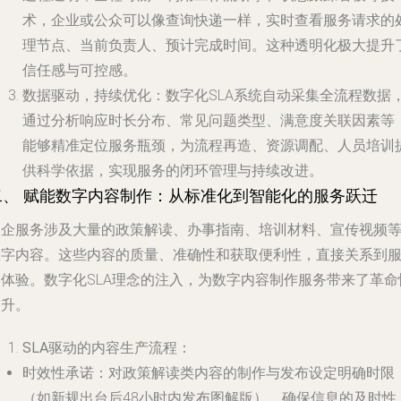
术，企业或公众可以像查询快递一样，实时查看服务请求的
理节点、当前负责人、预计完成时间。这种透明化极大提升
信任感与可控感。
数据驱动，持续优化
：数字化SLA系统自动采集全流程数据
通过分析响应时长分布、常见问题类型、满意度关联因素等
能够精准定位服务瓶颈，为流程再造、资源调配、人员培训
供科学依据，实现服务的闭环管理与持续改进。
二、 赋能数字内容制作：从标准化到智能化的服务跃迁
政企服务涉及大量的政策解读、办事指南、培训材料、宣传视频
数字内容。这些内容的质量、准确性和获取便利性，直接关系到
务体验。数字化SLA理念的注入，为数字内容制作服务带来了革命
提升。
SLA驱动的内容生产流程
：
时效性承诺
：对政策解读类内容的制作与发布设定明确时限
（如新规出台后48小时内发布图解版），确保信息的及时性