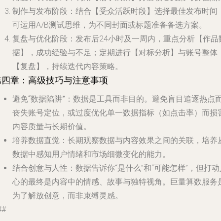
制作与发布阶段
：结合【受众活跃时段】选择最佳发布时间
可运用A/B测试思维，为不同封面或标题准备备选方案。
复盘与优化阶段
：发布后24小时及一周内，重点分析【作品
据】，成功经验与不足；定期进行【对标分析】与账号整体
【复盘】，持续迭代内容策略。
第四章：高级技巧与注意事项
避免“数据陷阱”
：数据是工具而非目的。避免盲目追逐热点
丧失账号定位，或过度优化单一数据指标（如点击率）而损
内容质量与长期价值。
培养数据直觉
：长期观察数据与内容效果之间的关联，培养
数据中感知用户情绪和市场细微变化的能力。
结合创意与人性
：数据告诉你“是什么”和“可能怎样”，但打动
心的最终是内容中的情感、故事与独特视角。巨量算数服务
为了解放创意，而非束缚灵感。
##