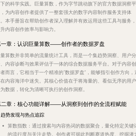
动下的科学实践。巨量算数，作为字节跳动旗下的官方数据洞察
台，为内容创作者提供了一整套强大的数字内容制作服务支持体
系。本手册旨在帮助创作者深入理解并有效运用这些工具与服务
提升内容创作效率与影响力。
第一章：认识巨量算数——创作者的数据罗盘
巨量算数并非简单的流量统计工具，而是一个集趋势洞察、用户
析、内容诊断与效果评估于一体的综合数据服务平台。对于内容
作者而言，它相当于一个精准的“数据罗盘”，能够指引创作方向，
免在内容海洋中迷失。其核心价值在于将海量的、看似无序的用
行为数据，转化为清晰可执行的创作洞察。
第二章：核心功能详解——从洞察到创作的全流程赋能
. 趋势发现与热点追踪
算数指数
：通过搜索与内容热词的数据聚合，量化特定关键
的流行度与关注走势。创作者可据此判断赛道热度、挖掘潜