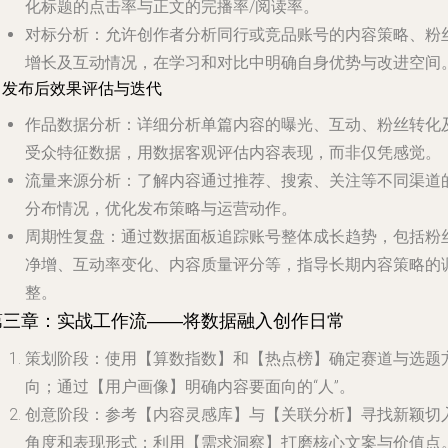
化标题的点击率与正文的完播率/阅读率。
对标分析
：允许创作者分析同行或竞品账号的内容策略、粉
增长及互动情况，在学习和对比中明确自身优势与改进空间
. 发布后效果评估与迭代
作品数据分析
：详细分析单篇内容的曝光、互动、粉丝转化
受众特征数据，用数据客观评估内容表现，而非仅凭感觉。
流量来源分析
：了解内容通过推荐、搜索、关注等不同渠道
分布情况，优化发布策略与运营动作。
周期性复盘
：通过数据面板追踪账号整体成长趋势，包括粉
净增、互动率变化、内容质量评分等，指导长期内容策略的
整。
第三章：实战工作流——将数据融入创作日常
策划阶段
：使用【算数指数】和【热点榜】确定赛道与选题
向；通过【用户画像】明确内容要面向的“人”。
创意阶段
：参考【内容灵感库】与【关联分析】寻找新颖切
角度和表现形式；利用【需求洞察】打磨核心文案与价值点