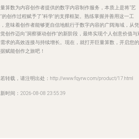
巨量算数为内容创作者提供的数字内容制作服务，本质上是将“艺
”的创作过程赋予了“科学”的支撑框架。熟练掌握并善用这一工
具，意味着创作者能够更自信地航行于数字内容的广阔海域，从
感觉创作迈向“洞察驱动创作”的新阶段，最终实现个人创意价值与
众需求的高效连接与持续增长。现在，就打开巨量算数，开启您
数据赋能创作之旅吧！
若转载，请注明出处：http://www.fqyrw.com/product/17.html
新时间：2026-08-08 23:55:39