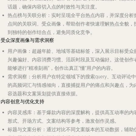
话题，确保内容切入点的时效性与关注度。
热点榜与关联分析
：实时呈现全平台热点内容，并深度分析
点间的关联词、受众画像，帮助创作者快速理解热点全貌，
到独特的创作结合点，避免同质化竞争。
. 受众深度画像与需求洞察
用户画像
：超越年龄、地域等基础标签，深入展示目标受众
兴趣偏好、内容消费习惯、活跃时段及互动偏好。这使创作
能够进行“精准刻画”，创作出真正“懂”用户的内容。
需求洞察
：分析用户在特定领域下的搜索query、互动评论中
的高频词汇与情感倾向，直接捕捉用户的痛点和兴趣点，为
容选题和文案策划提供直接依据。
. 内容创意与优化支持
内容灵感库
：基于爆款内容的深度解构，提供高互动率的内
形式、开场方式、文案结构等参考，激发创作灵感。
标题与文案分析
：通过对比不同文案版本的互动数据，辅助