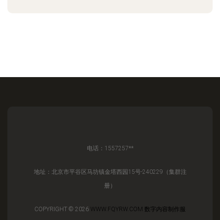
电话：1557257**
地址：北京市平谷区马坊镇金塔西园15号-240229（集群注
册）
COPYRIGHT © 2026
WWW.FQYRW.COM
数字内容制作服